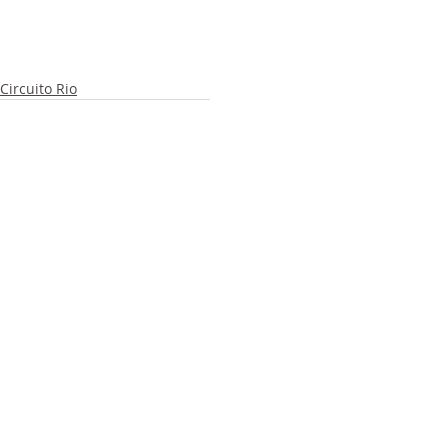
Circuito Rio
Posts recentes
Ver tudo