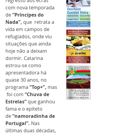
regresso aos ecrãs 
com nova temporada 
de
 “Príncipes do 
Nada”, 
que  retrata a 
vida em campos de 
refugiados, onde viu 
situações que ainda  
hoje não a deixam 
dormir. Catarina 
estrou-se como 
apresentadora há  
quase 30 anos, no 
programa
 “Top+”,
 mas
 foi com
 “Chuva de 
Estrelas” 
que ganhou 
fama e o epíteto 
de 
“namoradinha de 
Portugal”. 
Nas 
últimas duas décadas, 