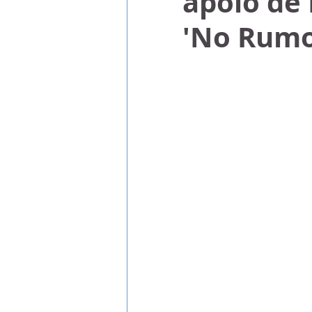
apoio de
'No Rumo