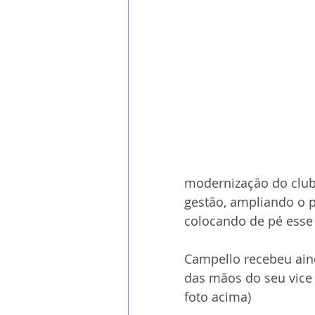
modernização do clube
gestão, ampliando o p
colocando de pé esse proje
                             
Campello recebeu ai
das mãos do seu vice H
foto acima)