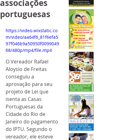
associações
portuguesas
https://video.wixstatic.co
m/video/aa64f6_81f6efa5
97f046b9a50950f0099049
68/480p/mp4/file.mp4
O Vereador Rafael 
Aloysio de Freitas 
conseguiu a 
aprovação para seu 
projeto de Lei que 
isenta as Casas 
Portuguesas da 
Cidade do Rio de 
Janeiro do pagamento 
do IPTU. Segundo o 
vereador, ele esteve 