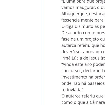
“É uma obra que proj
vamos inaugurar, o qu
Albuquerque, destaca
“essencialmente para 
Ortiga diz muito às p
De acordo com o pres
fase de um projeto que
autarca referiu que ho
deverá ser aprovado o
Irmã Lúcia de Jesus (r
“Ainda este ano poder
concurso”, declarou L
investimento na ordem
onde não há passeios,
rodoviária”.
O autarca referiu que
como o que a Câmara d