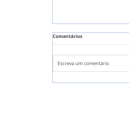
Comentários
Escreva um comentário
IL quer a Festa Madeirens
candidata a Património Im
da UNESCO