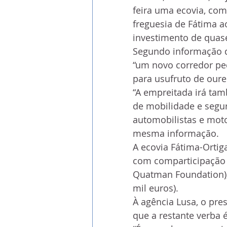
feira uma ecovia, com 
freguesia de Fátima a
investimento de quase
Segundo informação do
“um novo corredor ped
para usufruto de ouree
“A empreitada irá ta
de mobilidade e segur
automobilistas e motoc
mesma informação.
A ecovia Fátima-Ortig
com comparticipação 
Quatman Foundation),
mil euros).
À agência Lusa, o pre
que a restante verba 