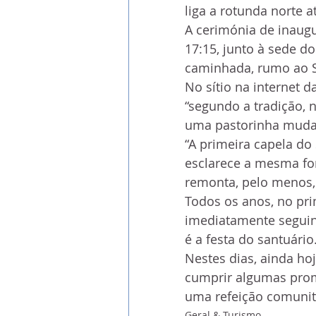
liga a rotunda norte a
A cerimónia de inaugu
17:15, junto à sede d
caminhada, rumo ao S
No sítio na internet d
“segundo a tradição, 
uma pastorinha muda
“A primeira capela do
esclarece a mesma fon
remonta, pelo menos, 
Todos os anos, no pri
imediatamente seguint
é a festa do santuário
Nestes dias, ainda hoj
cumprir algumas prome
uma refeição comunitá
Geral & Turismo