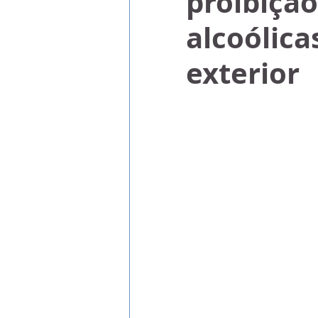
proibiçã
alcoólic
exterior