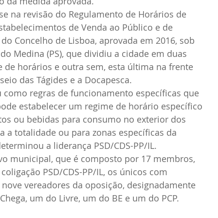
o da medida aprovada.
se na revisão do Regulamento de Horários de 
tabelecimentos de Venda ao Público e de 
 do Concelho de Lisboa, aprovada em 2016, sob 
do Medina (PS), que dividiu a cidade em duas 
 de horários e outra sem, esta última na frente 
asseio das Tágides e a Docapesca.
u como regras de funcionamento específicas que 
ode estabelecer um regime de horário específico 
tos ou bebidas para consumo no exterior dos 
a a totalidade ou para zonas específicas da 
determinou a liderança PSD/CDS-PP/IL.
ivo municipal, que é composto por 17 membros, 
da coligação PSD/CDS-PP/IL, os únicos com 
e nove vereadores da oposição, designadamente 
 Chega, um do Livre, um do BE e um do PCP.