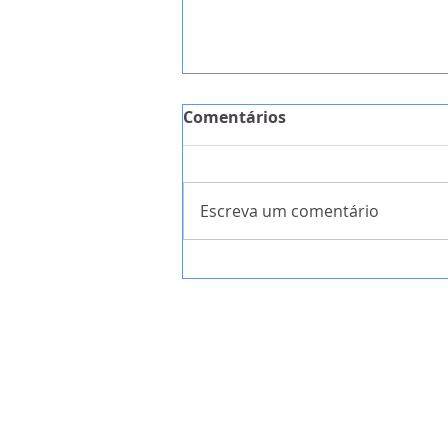
Comentários
Escreva um comentário
Alentejo 2030 com 3ME par
projetos que potenciem I
empresas