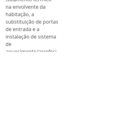
na envolvente da 
habitação, a 
substituição de portas 
de entrada e a 
instalação de sistema 
de 
aquecimento/arrefeci
mento foram outras 
das intervenções.
As intervenções foram 
realizadas por 34 
fornecedores da rede 
dinamizada pela 
Associação 
Empresarial de Braga, 
parceira no projeto.
As restantes 
candidaturas 