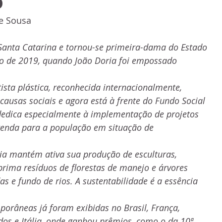
o
e Sousa
 Santa Catarina e tornou-se primeira-dama do Estado 
o de 2019, quando João Doria foi empossado 
tista plástica, reconhecida internacionalmente, 
ausas sociais e agora está à frente do Fundo Social 
dedica especialmente à implementação de projetos 
renda para a população em situação de 
ia mantém ativa sua produção de esculturas, 
ima resíduos de florestas de manejo e árvores 
 e fundo de rios. A sustentabilidade é a essência 
porâneas já foram exibidas no Brasil, França, 
os e Itália, onde ganhou prêmios, como o da 10ª 