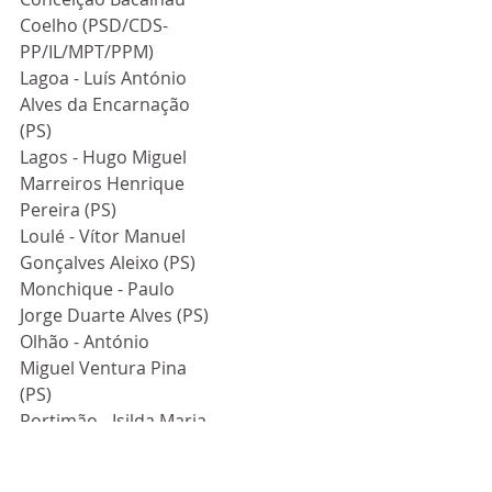
Coelho (PSD/CDS-
PP/IL/MPT/PPM)
Lagoa - Luís António 
Alves da Encarnação 
(PS)
Lagos - Hugo Miguel 
Marreiros Henrique 
Pereira (PS)
Loulé - Vítor Manuel 
Gonçalves Aleixo (PS)
Monchique - Paulo 
Jorge Duarte Alves (PS)
Olhão - António 
Miguel Ventura Pina 
(PS)
Portimão - Isilda Maria 
Prazeres dos Santos 
Varges Gomes (PS)