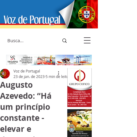
Voz de Portugal
23 de jan. de 2023
5 min de leitura
Augusto
Azevedo: “Há
um princípio
constante -
elevar e