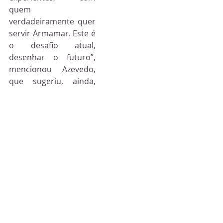
quem 
verdadeiramente quer 
servir Armamar. Este é 
o desafio atual, 
desenhar o futuro”, 
mencionou Azevedo, 
que sugeriu, ainda, 
estar “estou ciente e 
firme que saberei, com 
a minha equipa, 
desenhar o futuro”.
Sobre as linhas de 
ação para os próximos 
tempos, o hoje líder 
do PSD na capital da 
maçã de montanha, 
alega que serão 
anunciadas 