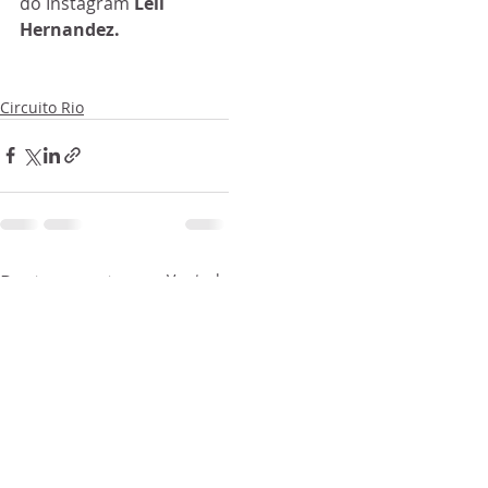
do Instagram 
Leli 
Hernandez.
Circuito Rio
Posts recentes
Ver tudo