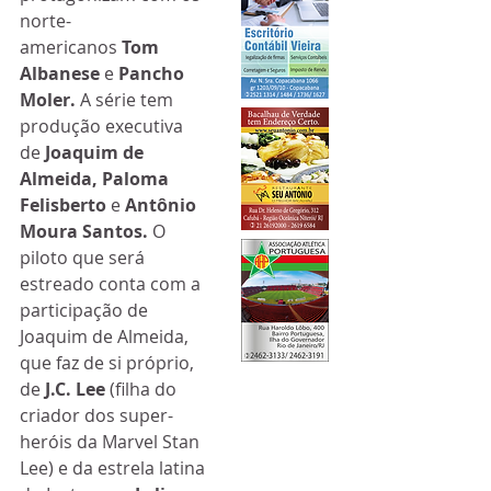
norte-
americanos 
Tom 
Albanese
 e 
Pancho 
Moler. 
A série tem 
produção executiva 
de 
Joaquim de 
Almeida, Paloma 
Felisberto
 e 
Antônio 
Moura Santos. 
O 
piloto que será 
estreado conta com a 
participação de 
Joaquim de Almeida, 
que faz de si próprio, 
de
 J.C. Lee
 (filha do 
criador dos super-
heróis da Marvel Stan 
Lee) e da estrela latina 