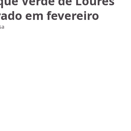
que Verde de Loures
rado em fevereiro
sa