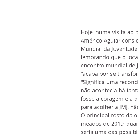
Hoje, numa visita ao 
Américo Aguiar consi
Mundial da Juventude 
lembrando que o local
encontro mundial de jo
"acaba por se transfo
"Significa uma reconc
não acontecia há tant
fosse a coragem e a d
para acolher a JMJ, nã
O principal rosto da
meados de 2019, quand
seria uma das possib