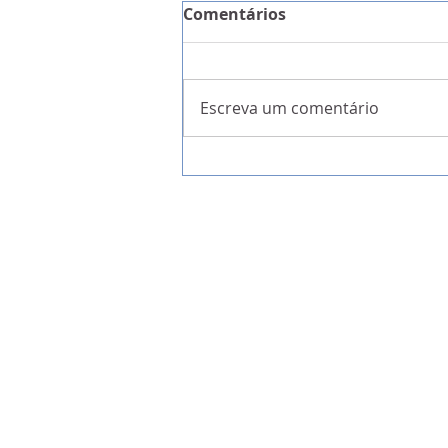
Comentários
Escreva um comentário
Alentejo 2030 com 3ME par
projetos que potenciem I
empresas