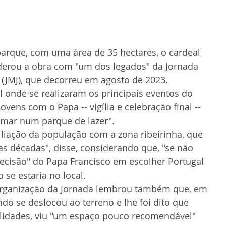
parque, com uma área de 35 hectares, o cardeal 
derou a obra com "um dos legados" da Jornada 
(JMJ), que decorreu em agosto de 2023, 
 onde se realizaram os principais eventos do 
vens com o Papa -- vigília e celebração final -- 
rmar num parque de lazer".
iliação da população com a zona ribeirinha, que 
as décadas", disse, considerando que, "se não 
ecisão" do Papa Francisco em escolher Portugal 
o se estaria no local.
 organização da Jornada lembrou também que, em 
o se deslocou ao terreno e lhe foi dito que 
ilidades, viu "um espaço pouco recomendável" 