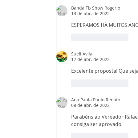
MNE português no Brasil 
Banda Tb Show Rogerio
13 de abr. de 2022
relações bilaterais e G20 
agenda
ESPERAMOS HÀ MUITOS AN
Curtir
Responder
Sueli Avila
12 de abr. de 2022
Excelente proposta! Que seja
Curtir
Responder
Ana Paula Paulo Renato
08 de abr. de 2022
Parabéns ao Vereador Rafael 
consiga ser aprovado.
Curtir
Responder