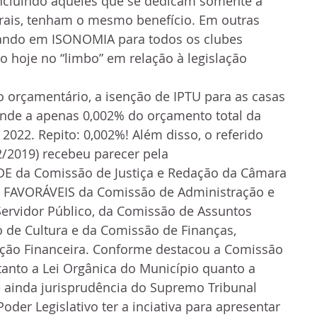
incluindo aqueles que se dedicam somente a 
urais, tenham o mesmo benefício. Em outras 
lando em ISONOMIA para todos os clubes 
o hoje no “limbo” em relação à legislação 
 orçamentário, a isenção de IPTU para as casas 
nde a apenas 0,002% do orçamento total da 
 2022. Repito: 0,002%! Além disso, o referido 
2/2019) recebeu parecer pela 
 da Comissão de Justiça e Redação da Câmara 
s FAVORÁVEIS da Comissão de Administração e 
ervidor Público, da Comissão de Assuntos 
 de Cultura e da Comissão de Finanças, 
ação Financeira. Conforme destacou a Comissão 
 tanto a Lei Orgânica do Município quanto a 
e ainda jurisprudência do Supremo Tribunal 
der Legislativo ter a inciativa para apresentar 