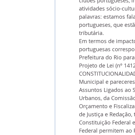
clubes portugueses, 
atividades sócio-cult
palavras: estamos fa
portugueses, que estã
tributária.
Em termos de impacto
portuguesas correspo
Prefeitura do Rio para
Projeto de Lei (nº 141
CONSTITUCIONALIDADE
Municipal e parecere
Assuntos Ligados ao S
Urbanos, da Comissão
Orçamento e Fiscaliz
de Justiça e Redação,
Constituição Federal 
Federal permitem ao Po