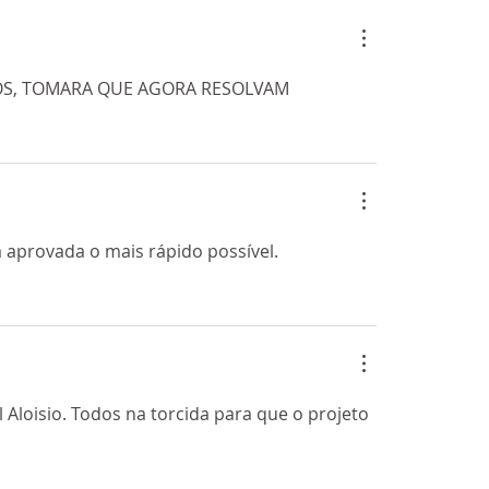
com
TAP: Interessados percebem
na
condições políticas e estão a
aguardar – CEO
OS, TOMARA QUE AGORA RESOLVAM
 aprovada o mais rápido possível. 
Aloisio. Todos na torcida para que o projeto 