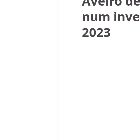
Aveiro d
num inve
2023