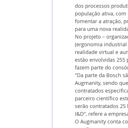
dos processos produti
população ativa, com 
fomentar a atração, 
para uma nova realidad
No projeto – organiza
(ergonomia industrial e
realidade virtual e a
estão envolvidas 255 
fazem parte do consór
"Da parte da Bosch sã
Augmanity, sendo que 
contratados especifi
parceiro científico es
serão contratados 25 
I&D", refere a empresa
O Augmanity conta co