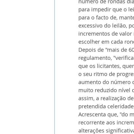
número de rondas diári
para impedir que o le
para o facto de, man
excessivo do leilão, p
incrementos de valor 
escolher em cada ron
Depois de "mais de 60
regulamento, "verific
que os licitantes, qu
o seu ritmo de progre
aumento do número de
muito reduzido nível 
assim, a realização de
pretendida celeridade 
Acrescenta que, "do 
recorrente aos incre
alterações significativ