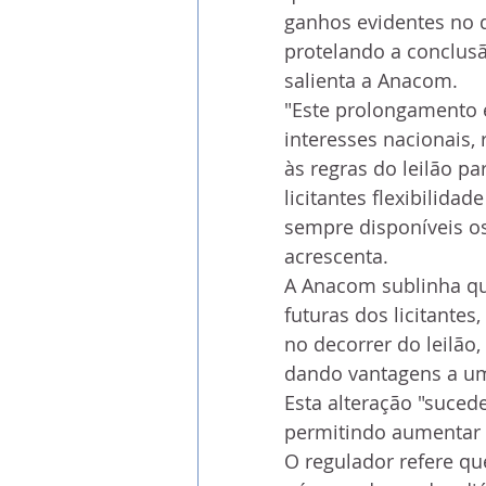
ganhos evidentes no q
protelando a conclusão
salienta a Anacom. 
"Este prolongamento e
interesses nacionais,
às regras do leilão p
licitantes flexibilida
sempre disponíveis o
acrescenta.
A Anacom sublinha qu
futuras dos licitantes
no decorrer do leilão
dando vantagens a um 
Esta alteração "suced
permitindo aumentar p
O regulador refere q