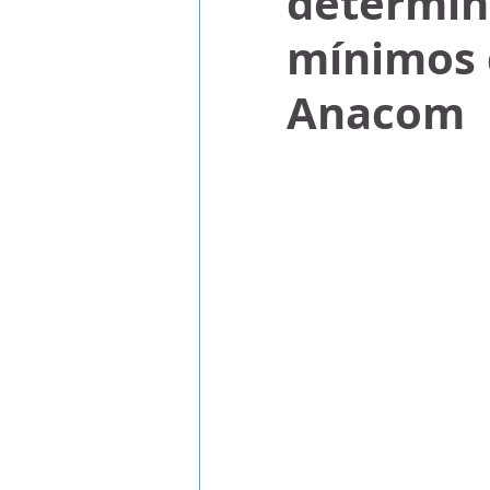
determin
mínimos d
Anacom