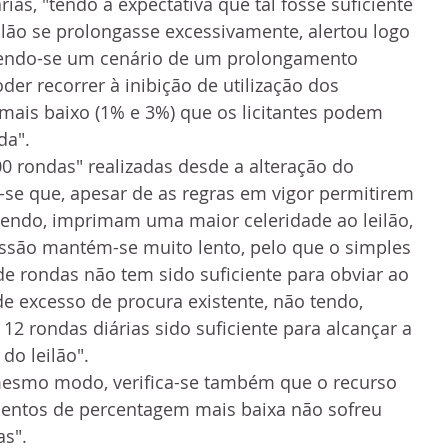
as, "tendo a expectativa que tal fosse suficiente 
ilão se prolongasse excessivamente, alertou logo 
tendo-se um cenário de um prolongamento 
oder recorrer à inibição de utilização dos 
mais baixo (1% e 3%) que os licitantes podem 
da".
0 rondas" realizadas desde a alteração do 
a-se que, apesar de as regras em vigor permitirem 
erendo, imprimam uma maior celeridade ao leilão, 
ssão mantém-se muito lento, pelo que o simples 
 rondas não tem sido suficiente para obviar ao 
de excesso de procura existente, não tendo, 
 12 rondas diárias sido suficiente para alcançar a 
do leilão". 
mesmo modo, verifica-se também que o recurso 
mentos de percentagem mais baixa não sofreu 
as".