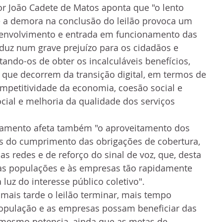
or João Cadete de Matos aponta que "o lento 
e a demora na conclusão do leilão provoca um 
senvolvimento e entrada em funcionamento das 
aduz num grave prejuízo para os cidadãos e 
tando-os de obter os incalculáveis benefícios, 
 que decorrem da transição digital, em termos de 
mpetitividade da economia, coesão social e 
social e melhoria da qualidade dos serviços 
gamento afeta também "o aproveitamento dos 
es do cumprimento das obrigações de cobertura, 
s redes e de reforço do sinal de voz, que, desta 
às populações e às empresas tão rapidamente 
 luz do interesse público coletivo". 
mais tarde o leilão terminar, mais tempo 
opulação e as empresas possam beneficiar das 
mesmo potencia, ainda que as metas de 