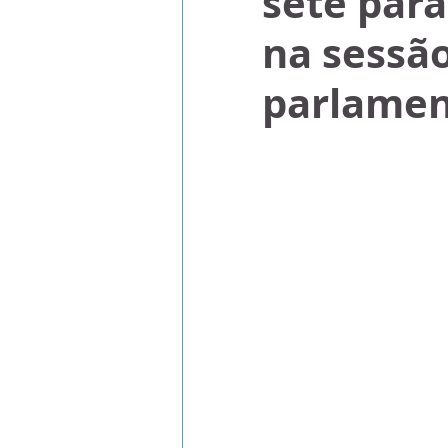
sete para
na sessã
parlame