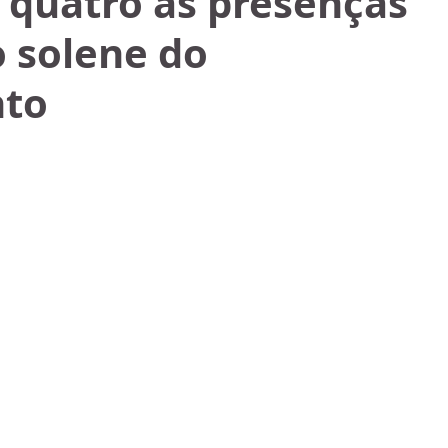
 quatro as presenças
o solene do
nto